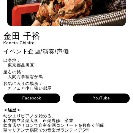
金田 千裕
Kaneta Chihiro
イベント企画/演奏/声優
出身地：
東京都品川区
座右の銘：
人間万事塞翁が馬
お気に入りの場所：
カフェと少し狭い部屋
Facebook
YouTube
＜経歴＞
幼少よりピアノを始める。
私立国立音楽大学 声楽専修 卒業
飲食店やサロンで自主企画コンサートを数多く開催
聖マリアンナ病院での音楽ボランティア5年