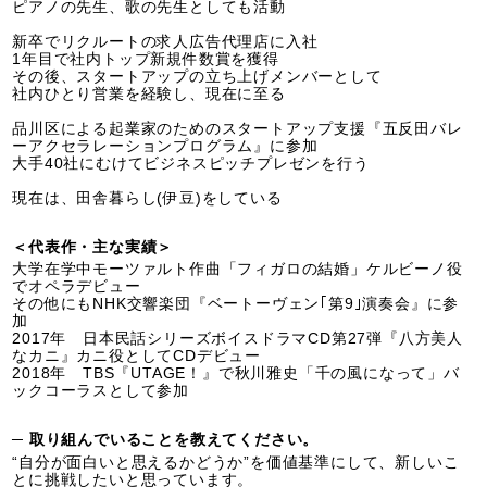
ピアノの先生、歌の先生としても活動
新卒でリクルートの求人広告代理店に入社
1年目で社内トップ新規件数賞を獲得
その後、スタートアップの立ち上げメンバーとして
社内ひとり営業を経験し、現在に至る
品川区による起業家のためのスタートアップ支援『五反田バレ
ーアクセラレーションプログラム』に参加
大手40社にむけてビジネスピッチプレゼンを行う
現在は、田舎暮らし(伊豆)をしている
＜代表作・主な実績＞
大学在学中モーツァルト作曲「フィガロの結婚」ケルビーノ役
でオペラデビュー
その他にもNHK交響楽団『ベートーヴェン｢第9｣演奏会』に参
加
2017年 日本民話シリーズボイスドラマCD第27弾『八方美人
なカニ』カニ役としてCDデビュー
2018年 TBS『UTAGE！』で秋川雅史「千の風になって」バ
ックコーラスとして参加
─ 取り組んでいることを教えてください。
“自分が面白いと思えるかどうか”を価値基準にして、新しいこ
とに挑戦したいと思っています。