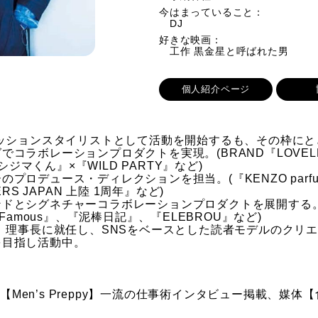
今はまっていること：
DJ
好きな映画：
工作 黒金星と呼ばれた男
個人紹介ページ
ッションスタイリストとして活動を開始するも、その枠にとど
゙コラボレーションプロダクトを実現。(BRAND『LOVE
ジマくん』×『WILD PARTY』など)
゚ロデュース・ディレクションを担当。(『KENZO parfume
RS JAPAN 上陸 1周年』など)
゙とシグネチャーコラボレーションプロダクトを展開する。
de Famous』、『泥棒日記』、『ELEBROU』など)
。理事長に就任し、SNSをベースとした読者モデルのクリエテ
を目指し活動中。
体【Men’s Preppy】一流の仕事術インタビュー掲載、媒体