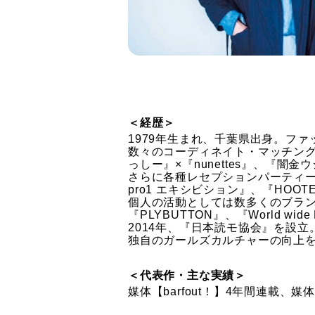
＜経歴＞
1979年生まれ、千葉県出身。ファ
数々のコーディネイト・マッチングて
っしー』×『nunettes』、『闇金ウシ
さらに各種レセプションパーティーのフ
pro1 エキシビション』、『HOOTE
個人の活動としては数多くのブラント
『PLYBUTTON』、『World wi
2014年、『日本読モ協会』を設立
独自のガールズカルチャーの向上
＜代表作・主な実績＞
媒体【barfout！】4年間連載、媒