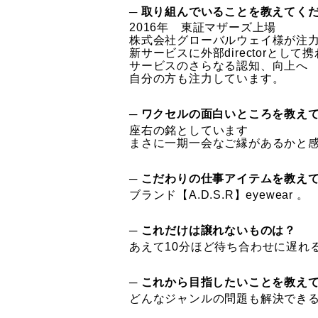
─ 取り組んでいることを教えてく
2016年 東証マザーズ上場
株式会社グローバルウェイ様が注
新サービスに外部directorとし
サービスのさらなる認知、向上へ
自分の方も注力しています。
─ ワクセルの面白いところを教え
座右の銘としています
まさに一期一会なご縁があるかと
─ こだわりの仕事アイテムを教え
ブランド【A.D.S.R】eyewear 。
─ これだけは譲れないものは？
あえて10分ほど待ち合わせに遅れ
─ これから目指したいことを教え
どんなジャンルの問題も解決でき