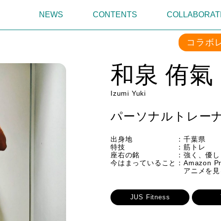
NEWS
CONTENTS
COLLABORAT
コラボ
和泉 侑氣
Izumi Yuki
パーソナルトレー
出身地 ：千葉県
特技 ：筋トレ
座右の銘 ：強く、優しく
今はまっていること：Amazon P
アニメを見るこ
JUS Fitness