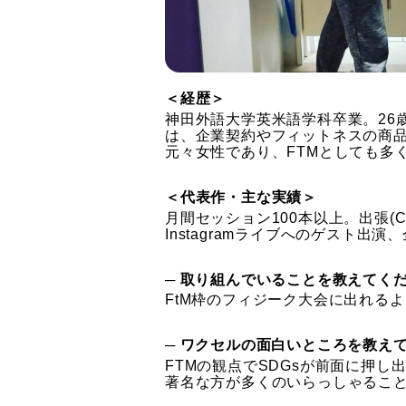
＜経歴＞
神田外語大学英米語学科卒業。26
は、企業契約やフィットネスの商
元々女性であり、FTMとしても多
＜代表作・主な実績＞
月間セッション100本以上。出張(Cと
Instagramライブへのゲスト
─ 取り組んでいることを教えてく
FtM枠のフィジーク大会に出れる
─ ワクセルの面白いところを教え
FTMの観点でSDGsが前面に押
著名な方が多くのいらっしゃるこ