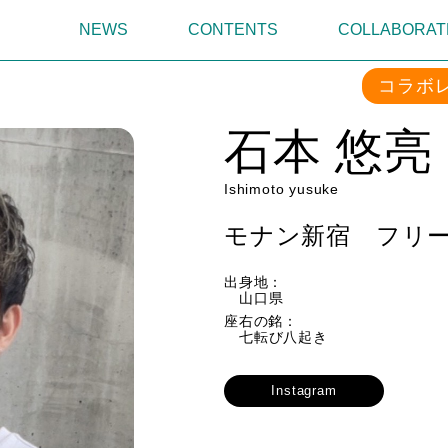
NEWS
CONTENTS
COLLABORAT
コラボ
石本 悠亮
Ishimoto yusuke
モナン新宿 フリ
出身地：
山口県
座右の銘：
七転び八起き
Instagram