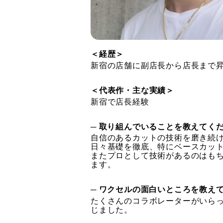
＜経歴＞
新宿の店舗に副店長から店長まで昇
＜代表作・主な実績＞
新宿で店長経験
─ 取り組んでいることを教えてく
自信のあるカットの技術を磨き続
日々基礎を徹底、特にベースカッ
またプロとして技術があるのはも
ます。
─ ワクセルの面白いところを教え
たくさんのコラボレーターがいら
じました。