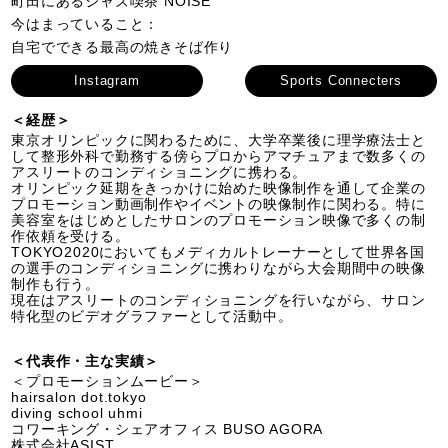
町田にあるジャズ喫茶 NOISE
今はまっていること：
自宅でできる最高の焼きそば作り
Instagram
Sports Connecters
＜経歴＞
東京オリンピックに関わるために、大学卒業後に理学療法士と
して整形外科で勤務する傍らプロからアマチュアまで数多くの
アスリートのコンディショニングに携わる。
オリンピック延期をきっかけに始めた映像制作を通して企業の
プロモーション動画制作やイベントの映像制作に関わる。特に
美容室をはじめとしたサロンのプロモーション映像で多くの制
作依頼を受ける。
TOKYO2020においてもメディカルトレーナーとして世界各国
の選手のコンディショニングに携わりながら大会期間中の映像
制作も行う。
現在はアスリートのコンディショニングを行いながら、サロン
特化型のビデオグラファーとして活動中。
＜代表作・主な実績＞
＜プロモーションムービー＞
hairsalon dot.tokyo
diving school uhmi
コワーキング・シェアオフィス BUSO AGORA
株式会社ASIST