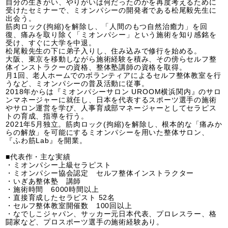
自分の生きがい、やりがいは何だったのかを再度考えるために
受けたセミナーで、ミオンパシーの開発者である松尾毅先生に
出会う。
筋肉ロック(拘縮)を解除し、「人間のもつ自然治癒力」を回
復、痛みを取り除く「ミオンパシー」という施術を知り感銘を
受け、すぐに大学を中退。
松尾毅先生の下に弟子入りし、住み込みで修行を始める。
大阪、東京を移動しながら施術経験を積み、その傍らセルフ整
体インストラクーの資格、整体塾講師の資格を取得。
月1回、老人ホームでのボランティアによるセルフ整体教室を行
うなど、ミオンパシーの普及活動に従事。
2018年からは『ミオンパシーサロン UROOM横浜関内』のサロ
ンマネージャーに就任し、日本を代表するスポーツ選手の施術
やサロン運営を学び、人事育成部マネージャーとしてセラピス
トの育成、指導を行う。
2021年5月独立。筋肉ロック(拘縮)を解除し、根本的な「痛みか
らの解放」を可能にするミオンパシーを用いた整体サロン、
『ふわ筋Lab』を開業。
■代表作・主な実績
・ミオンパシー上級セラピスト
・ミオンパシー協会認定 セルフ整体インストラクター
・いぎあ整体塾 講師
・施術時間 6000時間以上
・直接育成したセラピスト 52名
・セルフ整体教室開催数 100回以上
・なでしこジャパン、サッカー元日本代表、プロレスラー、格
闘家など、プロスポーツ選手の施術経験あり。