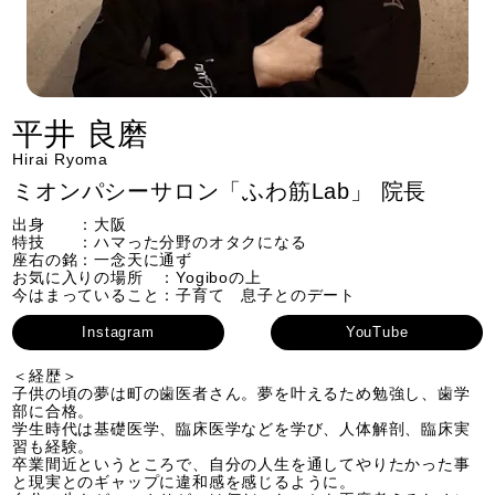
平井 良磨
Hirai Ryoma
ミオンパシーサロン「ふわ筋Lab」 院長
出身 ：大阪
特技 ：ハマった分野のオタクになる
座右の銘：一念天に通ず
お気に入りの場所 ：Yogiboの上
今はまっていること：子育て 息子とのデート
Instagram
YouTube
＜経歴＞
子供の頃の夢は町の歯医者さん。夢を叶えるため勉強し、歯学
部に合格。
学生時代は基礎医学、臨床医学などを学び、人体解剖、臨床実
習も経験。
卒業間近というところで、自分の人生を通してやりたかった事
と現実とのギャップに違和感を感じるように。