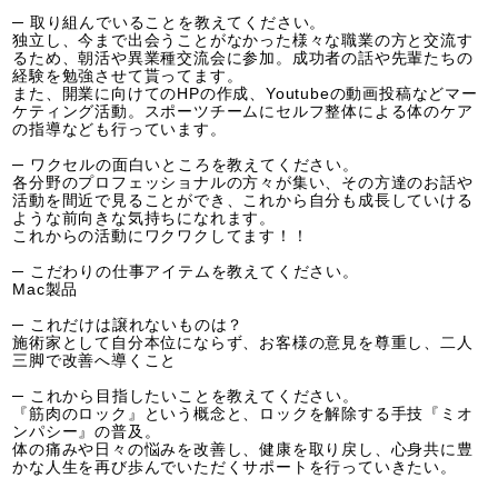
─ 取り組んでいることを教えてください。
独立し、今まで出会うことがなかった様々な職業の方と交流す
るため、朝活や異業種交流会に参加。成功者の話や先輩たちの
経験を勉強させて貰ってます。
また、開業に向けてのHPの作成、Youtubeの動画投稿などマー
ケティング活動。スポーツチームにセルフ整体による体のケア
の指導なども行っています。
─ ワクセルの面白いところを教えてください。
各分野のプロフェッショナルの方々が集い、その方達のお話や
活動を間近で見ることができ、これから自分も成長していける
ような前向きな気持ちになれます。
これからの活動にワクワクしてます！！
─ こだわりの仕事アイテムを教えてください。
Mac製品
─ これだけは譲れないものは？
施術家として自分本位にならず、お客様の意見を尊重し、二人
三脚で改善へ導くこと
─ これから目指したいことを教えてください。
『筋肉のロック』という概念と、ロックを解除する手技『ミオ
ンパシー』の普及。
体の痛みや日々の悩みを改善し、健康を取り戻し、心身共に豊
かな人生を再び歩んでいただくサポートを行っていきたい。