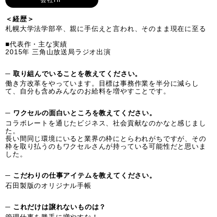
＜経歴＞
札幌大学法学部卒、親に手伝えと言われ、そのまま現在に至る
■代表作・主な実績
2015年 三角山放送局ラジオ出演
─ 取り組んでいることを教えてください。
働き方改革をやっています。目標は事務作業を半分に減らし
て、自分も含めみんなのお給料を増やすことです。
─ ワクセルの面白いところを教えてください。
コラボレートを通じたビジネス、社会貢献なのかなと感じまし
た。
長い間同じ環境にいると業界の枠にとらわれがちですが、その
枠を取り払うのもワクセルさんが持っている可能性だと思いま
した。
─ こだわりの仕事アイテムを教えてください。
石田製版のオリジナル手帳
─ これだけは譲れないものは？
管理仕事を勝手に増やすな！