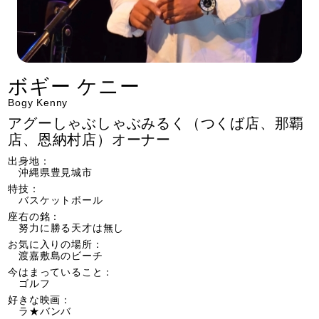
ボギー ケニー
Bogy Kenny
アグーしゃぶしゃぶみるく（つくば店、那覇
店、恩納村店）オーナー
出身地：
沖縄県豊見城市
特技：
バスケットボール
座右の銘：
努力に勝る天才は無し
お気に入りの場所：
渡嘉敷島のビーチ
今はまっていること：
ゴルフ
好きな映画：
ラ★バンバ