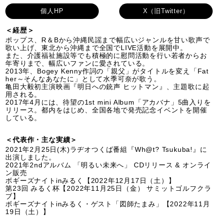
個人HP
X（旧Twitter）
＜経歴＞
ポップス、R＆Bから沖縄民謡まで幅広いジャンルを甘い歌声で
歌い上げ、東北から沖縄まで全国でLIVE活動を展開中。
また、介護福祉施設等でも積極的に慰問活動を行い若者からお
年寄りまで、幅広いファンに愛されている。
2013年、Bogey Kenny作詞の「親父」がタイトルを変え「Fat
her～そんなあなたに」として水季可奈が歌う。
亀田大毅初主演映画『明日への銃声 ヒットマン』、主題歌に起
用される。
2017年4月には、待望の1st mini Album「アカバナ」5曲入りを
リリース。都内をはじめ、全国各地で発売記念イベントを開催
している。
＜代表作・主な実績＞
2021年2月25日(木)ラヂオつくば番組『Wh@t? Tsukuba!』に
出演しました。
2021年2ndアルバム 「明るい未来へ」 CDリリース & オンライ
ン販売
ボギーズナイトinみるく【2022年12月17日（土）】
第23回 みるく杯【2022年11月25日（金） サミットゴルフクラ
ブ】
ボギーズナイトinみるく・ゲスト「図師たまみ」【2022年11月
19日（土）】