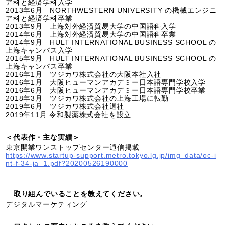
ア科と経済学科入学
2013年6月 NORTHWESTERN UNIVERSITY の機械エンジニ
ア科と経済学科卒業
2013年9月 上海対外経済貿易大学の中国語科入学
2014年6月 上海対外経済貿易大学の中国語科卒業
2014年9月 HULT INTERNATIONAL BUSINESS SCHOOL の
上海キャンパス入学
2015年9月 HULT INTERNATIONAL BUSINESS SCHOOL の
上海キャンパス卒業
2016年1月 ツジカワ株式会社の大阪本社入社
2016年1月 大阪ヒューマンアカデミー日本語専門学校入学
2016年6月 大阪ヒューマンアカデミー日本語専門学校卒業
2018年3月 ツジカワ株式会社の上海工場に転勤
2019年6月 ツジカワ株式会社退社
2019年11月 令和製薬株式会社を設立
＜代表作・主な実績＞
東京開業ワンストップセンター通信掲載
https://www.startup-support.metro.tokyo.lg.jp/img_data/oc-i
nt-f-34-ja_1.pdf?20200526190000
─ 取り組んでいることを教えてください。
デジタルマーケティング