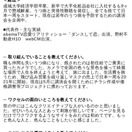
＜経歴＞
成城大学経済学部卒業。新卒で大手化粧品会社に入社するも9ヶ
月で懲戒解雇。うつ病と突発性難聴を発症し、全てを捨てて日
本一周をスタート。現在は若年のうつ病を予防するための講演
会を企画中。
■代表作・主な実績
abemaTV恋愛リアリティショー「ダンスして恋」出演。野村不
動産H1O webCM出演。
─ 取り組んでいることを教えてください。
職も仲間も失いうつ病になり、残されたのは初任給でご褒美に
買ったカメラでした。カメラで全国の色々な景色を撮って綺麗
な場所で人生を終えようと考えて、旅に出ました。生活費を賄
うため、飛び込み営業を繰り返しマスクの売上で日本一周を20
21年に開始。現在は5月に講演会を開くためにチラシ作成や価
格調整等プロジェクトに携わっております。
─ ワクセルの面白いところを教えてください。
世の中にはこんなクリエイティブな人がいるのかと思いまし
た。ぜひいろんな人とあって刺激が欲しいです。ページを見る
だけでワクワクするようなサイトをみたのは初めてです。もっ
と色んな人と、色んなことをしたいと感じました。