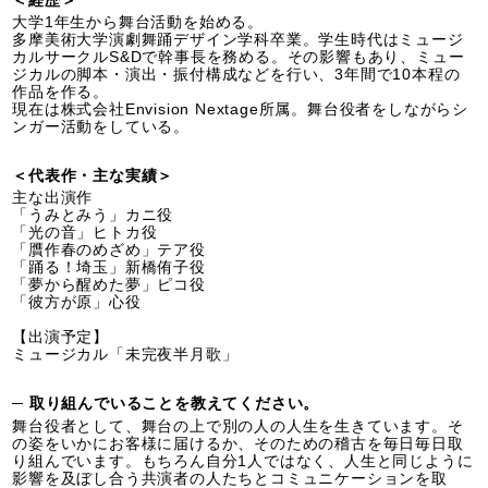
＜経歴＞
大学1年生から舞台活動を始める。
多摩美術大学演劇舞踊デザイン学科卒業。学生時代はミュージ
カルサークルS&Dで幹事長を務める。その影響もあり、ミュー
ジカルの脚本・演出・振付構成などを行い、3年間で10本程の
作品を作る。
現在は株式会社Envision Nextage所属。舞台役者をしながらシ
ンガー活動をしている。
＜代表作・主な実績＞
主な出演作
「うみとみう」カニ役
「光の音」ヒトカ役
「贋作春のめざめ」テア役
「踊る！埼玉」新橋侑子役
「夢から醒めた夢」ピコ役
「彼方が原」心役
【出演予定】
ミュージカル「未完夜半月歌」
─ 取り組んでいることを教えてください。
舞台役者として、舞台の上で別の人の人生を生きています。そ
の姿をいかにお客様に届けるか、そのための稽古を毎日毎日取
り組んでいます。もちろん自分1人ではなく、人生と同じように
影響を及ぼし合う共演者の人たちとコミュニケーションを取