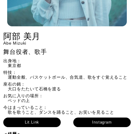
阿部 美月
Abe Mizuki
舞台役者、歌手
出身地：
東京都
特技：
運動全般、バスケットボール、合気道、歌をすぐ覚えること
座右の銘：
大口をたたいて石橋を渡る
お気に入りの場所：
ベッドの上
今はまっていること：
歌を歌うこと、ダンスを踊ること、お笑いを見ること
Lit.Link
Instagram