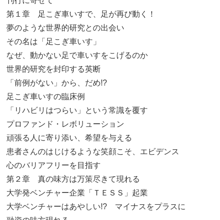
刊行に寄せて
第１章 足こぎ車いすで、足が再び動く！
夢のような世界的研究との出会い
その名は「足こぎ車いす」
なぜ、動かない足で車いすをこげるのか
世界的研究を封印する英断
「前例がない」から、だめ!?
足こぎ車いすの臨床例
「リハビリはつらい」という常識を覆す
プロファンド・レボリューション
頑張る人に寄り添い、希望を与える
患者さんのはじけるような笑顔こそ、エビデンス
心のバリアフリーを目指す
第２章 真の味方は万策尽きて現れる
大学発ベンチャー企業「ＴＥＳＳ」起業
大学ベンチャーはあやしい!? マイナスをプラスに