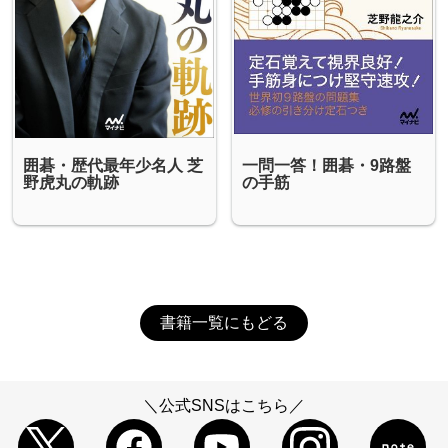
囲碁・歴代最年少名人 芝
一問一答！囲碁・9路盤
野虎丸の軌跡
の手筋
書籍一覧にもどる
＼公式SNSはこちら／